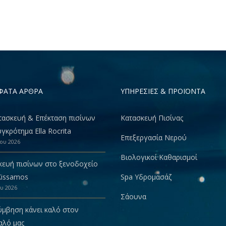
ΦΑΤΑ ΑΡΘΡΑ
ΥΠΗΡΕΣΙΕΣ & ΠΡΟΪΟΝΤΑ
τασκευή & Eπέκταση πισίνων
Κατασκευή Πισίνας
γκρότημα Ella Rocrita
Επεξεργασία Νερού
ίου 2026
Βιολογικοί Καθαρισμοί
κευή πισίνων στο ξενοδοχείο
Kissamos
Spa Υδρομασάζ
ου 2026
Σάουνα
ύμβηση κάνει καλό στον
αλό μας