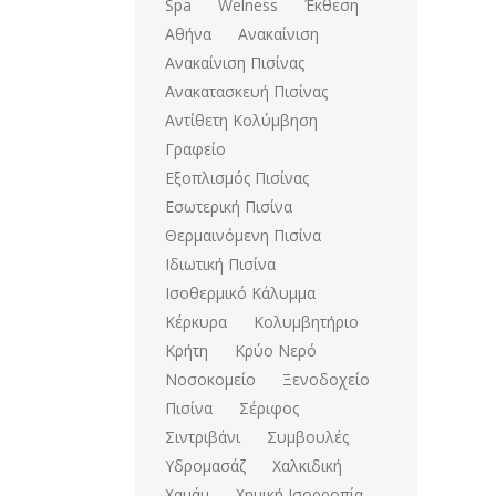
Spa
Welness
Έκθεση
Αθήνα
Ανακαίνιση
Ανακαίνιση Πισίνας
Ανακατασκευή Πισίνας
Αντίθετη Κολύμβηση
Γραφείο
Εξοπλισμός Πισίνας
Εσωτερική Πισίνα
Θερμαινόμενη Πισίνα
Ιδιωτική Πισίνα
Ισοθερμικό Κάλυμμα
Κέρκυρα
Κολυμβητήριο
Κρήτη
Κρύο Νερό
Νοσοκομείο
Ξενοδοχείο
Πισίνα
Σέριφος
Σιντριβάνι
Συμβουλές
Υδρομασάζ
Χαλκιδική
Χαμάμ
Χημική Ισορροπία