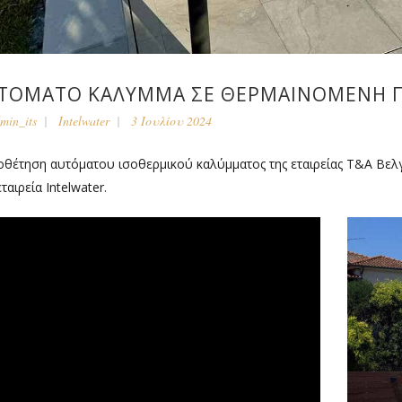
ΤΌΜΑΤΟ ΚΆΛΥΜΜΑ ΣΕ ΘΕΡΜΑΙΝΌΜΕΝΗ Π
min_its
Intelwater
3 Ιουλίου 2024
θέτηση αυτόματου ισοθερμικού καλύμματος της εταιρείας T&A Βελγ
εταιρεία Intelwater.