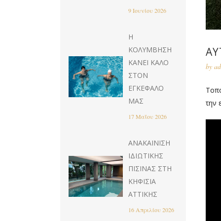
9 Ιουνίου 2026
Η
ΑΥ
ΚΟΛΎΜΒΗΣΗ
ΚΆΝΕΙ ΚΑΛΌ
by
ad
ΣΤΟΝ
ΕΓΚΈΦΑΛΌ
Τοπο
ΜΑΣ
την 
17 Μαΐου 2026
ΑΝΑΚΑΊΝΙΣΗ
ΙΔΙΩΤΙΚΉΣ
ΠΙΣΊΝΑΣ ΣΤΗ
ΚΗΦΙΣΙΆ
ΑΤΤΙΚΉΣ
16 Απριλίου 2026