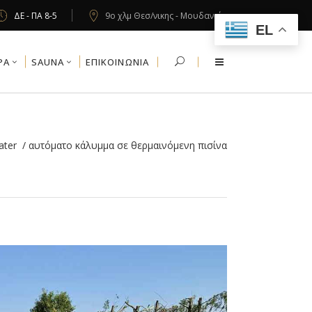
ΔΕ - ΠΑ 8-5
9ο χλμ Θεσ/νικης - Μουδανιών
EL
PA
SAUNA
ΕΠΙΚΟΙΝΩΝΙΑ
ater
/
αυτόματο κάλυμμα σε θερμαινόμενη πισίνα