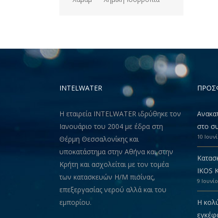
INTELWATER
ΠΡΟΣ
Η εταιρεία INTELWATER ιδρύθηκε τον
Ανακα
Ιανουάριο του 2004 με έδρα στη
στο συ
10 Ιουν
Θέρμη Θεσσαλονίκης και
υποκατάστημα στην Αθήνα και στην
Κατασ
Κρήτη και ασχολείται με τον τομέα
IKOS 
των κατασκευών Η/Μ πισίνας,
9 Ιουνί
επεξεργασίας νερού αλλά και του
εμπορίου.
Η κολ
εγκέφ