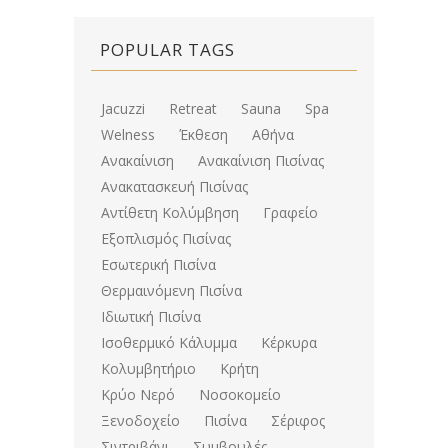
POPULAR TAGS
Jacuzzi
Retreat
Sauna
Spa
Welness
Έκθεση
Αθήνα
Ανακαίνιση
Ανακαίνιση Πισίνας
Ανακατασκευή Πισίνας
Αντίθετη Κολύμβηση
Γραφείο
Εξοπλισμός Πισίνας
Εσωτερική Πισίνα
Θερμαινόμενη Πισίνα
Ιδιωτική Πισίνα
Ισοθερμικό Κάλυμμα
Κέρκυρα
Κολυμβητήριο
Κρήτη
Κρύο Νερό
Νοσοκομείο
Ξενοδοχείο
Πισίνα
Σέριφος
Σιντριβάνι
Συμβουλές