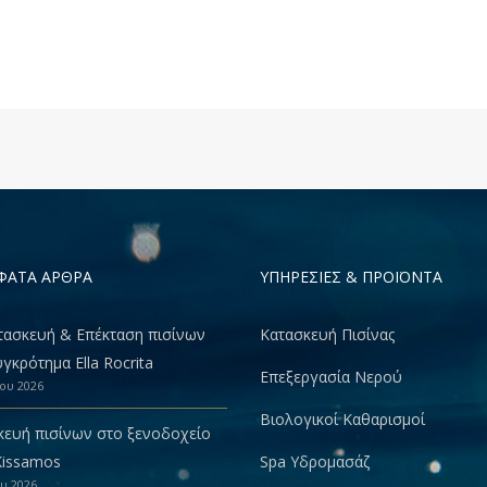
ΦΑΤΑ ΑΡΘΡΑ
ΥΠΗΡΕΣΙΕΣ & ΠΡΟΪΟΝΤΑ
τασκευή & Eπέκταση πισίνων
Κατασκευή Πισίνας
γκρότημα Ella Rocrita
Επεξεργασία Νερού
ίου 2026
Βιολογικοί Καθαρισμοί
κευή πισίνων στο ξενοδοχείο
Kissamos
Spa Υδρομασάζ
ου 2026