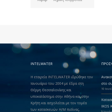
INTELWATER
ΠΡΟΣ
Η εταιρεία INTELWATER ιδρύθηκε τον
Ανακα
Ιανουάριο του 2004 με έδρα στη
στο συ
10 Ιουν
Θέρμη Θεσσαλονίκης και
υποκατάστημα στην Αθήνα και στην
Κατασ
Κρήτη και ασχολείται με τον τομέα
IKOS 
των κατασκευών Η/Μ πισίνας,
9 Ιουνί