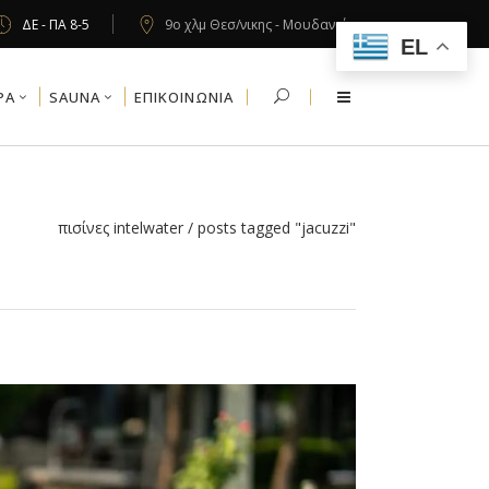
ΔΕ - ΠΑ 8-5
9ο χλμ Θεσ/νικης - Μουδανιών
EL
PA
SAUNA
ΕΠΙΚΟΙΝΩΝΙΑ
πισίνες intelwater
/
posts tagged "jacuzzi"