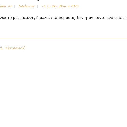
min_its
Intelwater
28 Σεπτεμβρίου 2023
νωστό μας Jacuzzi , ή αλλιώς υδρομασάζ, δεν ήταν πάντα ένα είδος πο
zi
,
υδρομασάζ