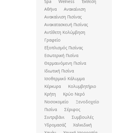
Spa
Welness
Έκθεση
Αθήνα
Ανακαίνιση
Ανακαίνιση Πισίνας
Ανακατασκευή Πισίνας
Αντίθετη Κολύμβηση
Γραφείο
Εξοπλισμός Πισίνας
Εσωτερική Πισίνα
Θερμαινόμενη Πισίνα
Ιδιωτική Πισίνα
Ισοθερμικό Κάλυμμα
Κέρκυρα
Κολυμβητήριο
Κρήτη
Κρύο Νερό
Νοσοκομείο
Ξενοδοχείο
Πισίνα
Σέριφος
Σιντριβάνι
Συμβουλές
Υδρομασάζ
Χαλκιδική
Χαμάμ
Χημική Ισορροπία