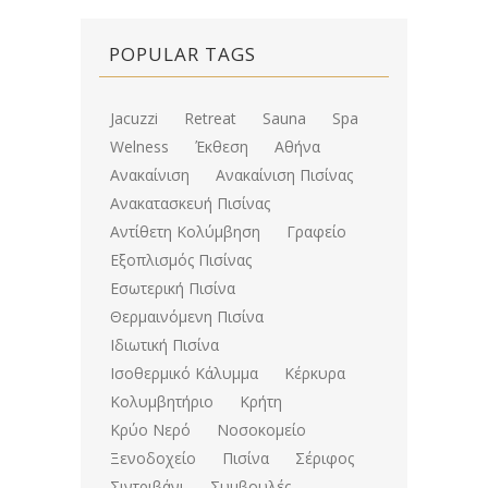
POPULAR TAGS
Jacuzzi
Retreat
Sauna
Spa
Welness
Έκθεση
Αθήνα
Ανακαίνιση
Ανακαίνιση Πισίνας
Ανακατασκευή Πισίνας
Αντίθετη Κολύμβηση
Γραφείο
Εξοπλισμός Πισίνας
Εσωτερική Πισίνα
Θερμαινόμενη Πισίνα
Ιδιωτική Πισίνα
Ισοθερμικό Κάλυμμα
Κέρκυρα
Κολυμβητήριο
Κρήτη
Κρύο Νερό
Νοσοκομείο
Ξενοδοχείο
Πισίνα
Σέριφος
Σιντριβάνι
Συμβουλές