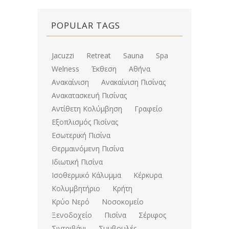
POPULAR TAGS
Jacuzzi
Retreat
Sauna
Spa
Welness
Έκθεση
Αθήνα
Ανακαίνιση
Ανακαίνιση Πισίνας
Ανακατασκευή Πισίνας
Αντίθετη Κολύμβηση
Γραφείο
Εξοπλισμός Πισίνας
Εσωτερική Πισίνα
Θερμαινόμενη Πισίνα
Ιδιωτική Πισίνα
Ισοθερμικό Κάλυμμα
Κέρκυρα
Κολυμβητήριο
Κρήτη
Κρύο Νερό
Νοσοκομείο
Ξενοδοχείο
Πισίνα
Σέριφος
Σιντριβάνι
Συμβουλές