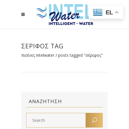
EL
ΣΈΡΙΦΟΣ TAG
πισίνες intelwater
/
posts tagged "σέριφος"
ΑΝΑΖΉΤΗΣΗ