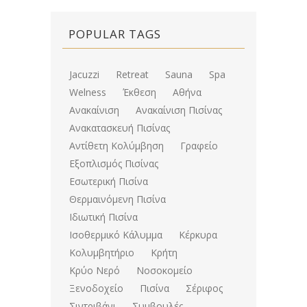
POPULAR TAGS
Jacuzzi
Retreat
Sauna
Spa
Welness
Έκθεση
Αθήνα
Ανακαίνιση
Ανακαίνιση Πισίνας
Ανακατασκευή Πισίνας
Αντίθετη Κολύμβηση
Γραφείο
Εξοπλισμός Πισίνας
Εσωτερική Πισίνα
Θερμαινόμενη Πισίνα
Ιδιωτική Πισίνα
Ισοθερμικό Κάλυμμα
Κέρκυρα
Κολυμβητήριο
Κρήτη
Κρύο Νερό
Νοσοκομείο
Ξενοδοχείο
Πισίνα
Σέριφος
Σιντριβάνι
Συμβουλές