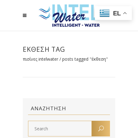
EL
ΈΚΘΕΣΗ TAG
πισίνες intelwater
/
posts tagged "έκθεση"
ΑΝΑΖΉΤΗΣΗ