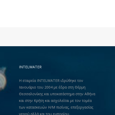
INTELWATER
Η εταιρεία INTELWATER ιδρύθηκε τον
Ιανουάριο του 2004 με έδρα στη Θέρμη
Θεσσαλονίκης και υποκατάστημα στην Αθήνα
και στην Κρήτη και ασχολείται με τον τομέα
των κατασκευών Η/Μ πισίνας, επεξεργασίας
νερού αλλά και του εμπορίου.