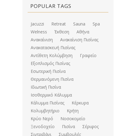
POPULAR TAGS
Jacuzzi
Retreat
Sauna
Spa
Welness
Έκθεση
Αθήνα
Ανακαίνιση
Ανακαίνιση Πισίνας
Ανακατασκευή Πισίνας
Αντίθετη Κολύμβηση
Γραφείο
Εξοπλισμός Πισίνας
Εσωτερική Πισίνα
Θερμαινόμενη Πισίνα
Ιδιωτική Πισίνα
Ισοθερμικό Κάλυμμα
Κάλυμμα Πισίνας
Κέρκυρα
Κολυμβητήριο
Κρήτη
Κρύο Νερό
Νοσοκομείο
Ξενοδοχείο
Πισίνα
Σέριφος
Σιντριβάνι
Συμβουλές